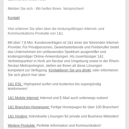
Melden Sie sich - Wir helfen Ihnen. Versprochen!
Kontakt
Hier erfahren Sie alles über die leistungsfähigen Internet- und
Kommunikations-Produkte von 1&1.
Mit über 7,8 Mio. Kundenverträgen ist 1&1 einer der führenden Internet-
Provider. Für Privatpersonen, Gewerbetreibende und Freiberufler bietet
das Unternehmen ein umfassendes Spektrum ausgereifter und
kostengünstiger Online-Anwendungen. Als zuverlässiger 1&1
Vertriebspartner in Horb am Neckar und Umgebung sowie in der Rhein-
Neckar-Metropolregion, stellen wir Ihnen all diese Lösungen
kompetent zur Verfügung.
Kontaktieren Sie uns direkt
, oder informieren
Sie sich gleich hier über:
1&1 DSL:
Highspeed surfen und kostenlos bis supergünstig
telefonieren!
1&1 Mobile Internet:
Internet und E-Mail auch unterwegs nutzen!
1&1 Branchen-Homepage:
F
ertige
Homepages für über 100 Branchen!
1&1 Hosting:
Individuelle Lösungen für private und Business-Websites!
Weitere Produkte:
Perfekte Information und Kommunikation!