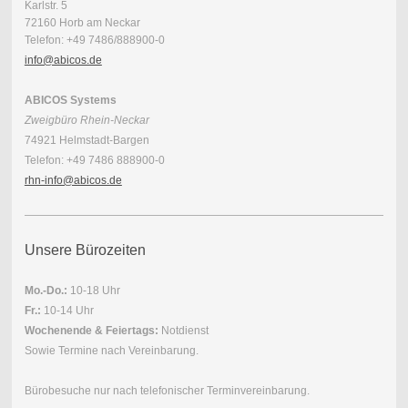
Karlstr. 5
72160 Horb am Neckar
Telefon: +49 7486/888900-0
info@abicos.de
ABICOS Systems
Zweigbüro Rhein-Neckar
74921 Helmstadt-Bargen
Telefon: +49 7486 888900-0
rhn-info@abicos.de
Unsere Bürozeiten
Mo.-Do.:
10-18 Uhr
Fr.:
10-14 Uhr
Wochenende & Feiertags:
Notdienst
Sowie Termine nach Vereinbarung.
Bürobesuche nur nach telefonischer Terminvereinbarung.